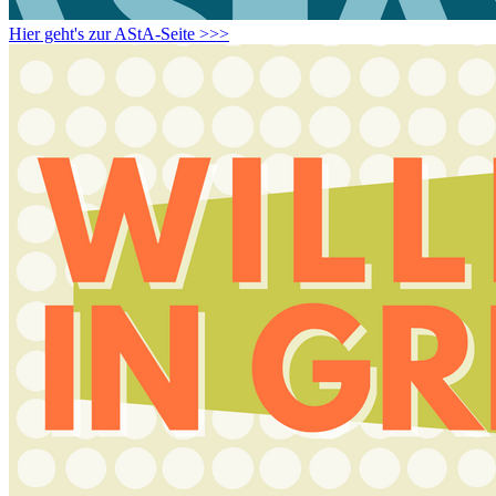
Hier geht's zur AStA-Seite >>>
Weiter
Go to slide 1
Go to slide 2
Go to slide 3
Go to slide 4