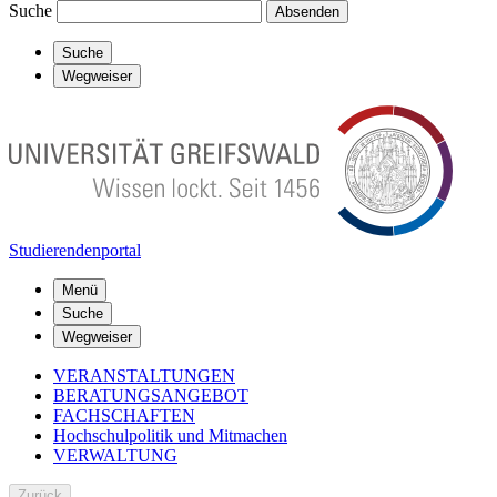
Suche
Absenden
Suche
Wegweiser
Studierendenportal
Menü
Suche
Wegweiser
VERANSTALTUNGEN
BERATUNGSANGEBOT
FACHSCHAFTEN
Hochschulpolitik und Mitmachen
VERWALTUNG
Zurück