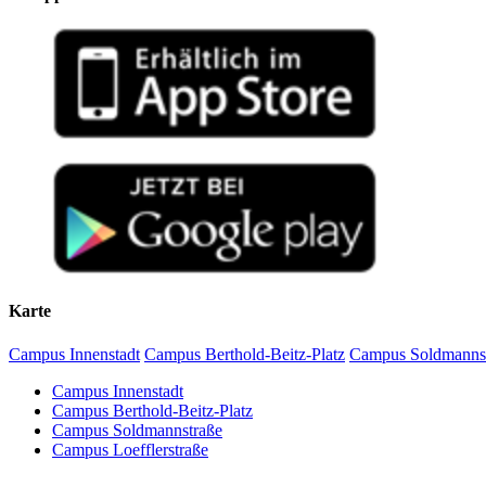
Karte
Campus Innenstadt
Campus Berthold-Beitz-Platz
Campus Soldmanns
Campus Innenstadt
Campus Berthold-Beitz-Platz
Campus Soldmannstraße
Campus Loefflerstraße