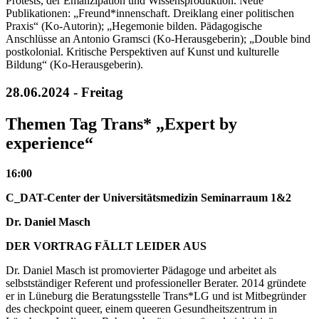
Protests, der Emanzipation und Wissensproduktion. Neue
Publikationen: „Freund*innenschaft. Dreiklang einer politischen
Praxis“ (Ko-Autorin); „Hegemonie bilden. Pädagogische
Anschlüsse an Antonio Gramsci (Ko-Herausgeberin); „Double bind
postkolonial. Kritische Perspektiven auf Kunst und kulturelle
Bildung“ (Ko-Herausgeberin).
28.06.2024 - Freitag
Themen Tag Trans* „Expert by
experience“
16:00
C_DAT-Center der Universitätsmedizin Seminarraum 1&2
Dr. Daniel Masch
DER VORTRAG FÄLLT LEIDER AUS
Dr. Daniel Masch ist promovierter Pädagoge und arbeitet als
selbstständiger Referent und professioneller Berater. 2014 gründete
er in Lüneburg die Beratungsstelle Trans*LG und ist Mitbegründer
des checkpoint queer, einem queeren Gesundheitszentrum in