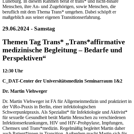
Lüneburg. In diesem Rahmen berät er trans* und nicht-binäre
Menschen, ihre An- und Zugehörigen, sowie Menschen, die
beruflich mit dem Thema Trans* umgehen. Dabei schöpft er
maßgeblich aus seiner eigenen Transitionserfahrung.
29.06.2024 - Samstag
Themen Tag Trans* „Trans*affirmative
medizinische Begleitung – Bedarfe und
Perspektiven“
12:30 Uhr
C_DAT-Center der Universitätsmedizin Seminarraum 1&2
Dr. Martin Viehweger
Dr. Martin Viehweger ist FA für Allgemeinmedizin und praktiziert in
der ViRo-Praxis in Berlin, einer infektiologischen
Schwerpunktpraxis. Als Spezialist* für Infektiologie und Aktivist*
für sexuelle Gesundheit berät Martin Menschen zu verschiedenen
Infektionserkrankungen, HIV und HIV-Prohpylaxe, Impfungen,
Chemsex und Trans*medizin. Regelmäßig begleitet Martin daher
auch Patient*innen in Transition. Außerdem macht Martin sich für