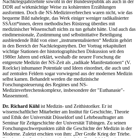
Nachkriegsjahrzehnte sowohl in der Bundesrepublik als auch in der
DDR auf wirkmächtige Weise zu kohärenten Erzählungen
ausformten. Doch die NS-Medizinverbrechen waren nicht, wie das
bequeme Bild nahelegte, das Werk einiger weniger radikalisierter
SSÄrzt*innen, deren methodisches Rüstzeug überdies mit
medizinischer Wissenschaft nichts zu tun gehabt hätte. Und auch das
eindimensionale, Zustimmung und selbstinitiative Beteiligung
ausblendende Bild von einer „instrumentalisierten“ Medizin gehört
in den Bereich der Nachkriegsmythen. Der Vortrag rekapituliert
wichtige Stationen der historiographischen Diskussion seit den
1980er Jahren und erklärt, weshalb die neuere Forschung die
entgrenzte Medizin der NS-Zeit als „radikale Manifestationen“ (V.
Roelcke) inhumaner Potentiale und Ideen einordnet, die auch und
auf zentralen Feldern sogar vorwiegend aus der modernen Medizin
selbst kamen. Behandelt werden die medizinische
Forschungssteuerung des Regimes und NS-
Medizinverbrechenskomplexe, insbesondere der "Euthanasie"-
Massenmord.
Dr. Richard Kühl
ist Medizin- und Zeithistoriker. Er ist
wissenschaftlicher Mitarbeiter am Institut für Geschichte, Theorie
und Ethik der Universität Düsseldorf und Lehrbeauftragter am
Seminar für Zeitgeschichte der Universität Tübingen. Zu seinen
Forschungsschwerpunkten zählt die Geschichte der Medizin in der
Moderne. Zuletzt erschien von ihm: „Der Große Krieg der Triebe.