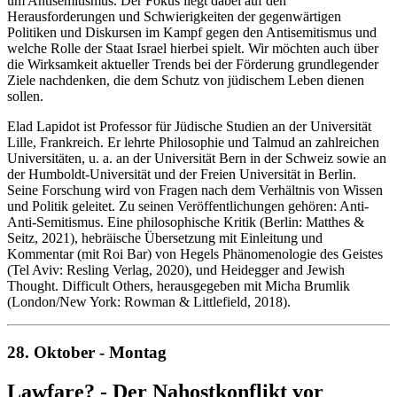
um Antisemitismus. Der Fokus liegt dabei auf den
Herausforderungen und Schwierigkeiten der gegenwärtigen
Politiken und Diskursen im Kampf gegen den Antisemitismus und
welche Rolle der Staat Israel hierbei spielt. Wir möchten auch über
die Wirksamkeit aktueller Trends bei der Förderung grundlegender
Ziele nachdenken, die dem Schutz von jüdischem Leben dienen
sollen.
Elad Lapidot ist Professor für Jüdische Studien an der Universität
Lille, Frankreich. Er lehrte Philosophie und Talmud an zahlreichen
Universitäten, u. a. an der Universität Bern in der Schweiz sowie an
der Humboldt-Universität und der Freien Universität in Berlin.
Seine Forschung wird von Fragen nach dem Verhältnis von Wissen
und Politik geleitet. Zu seinen Veröffentlichungen gehören: Anti-
Anti-Semitismus. Eine philosophische Kritik (Berlin: Matthes &
Seitz, 2021), hebräische Übersetzung mit Einleitung und
Kommentar (mit Roi Bar) von Hegels Phänomenologie des Geistes
(Tel Aviv: Resling Verlag, 2020), und Heidegger and Jewish
Thought. Difficult Others, herausgegeben mit Micha Brumlik
(London/New York: Rowman & Littlefield, 2018).
28. Oktober - Montag
Lawfare? - Der Nahostkonflikt vor