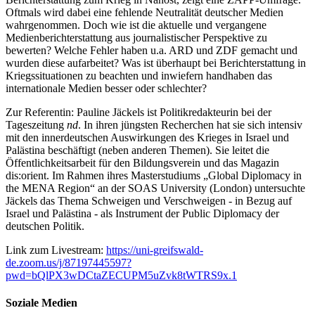
Oftmals wird dabei eine fehlende Neutralität deutscher Medien
wahrgenommen. Doch wie ist die aktuelle und vergangene
Medienberichterstattung aus journalistischer Perspektive zu
bewerten? Welche Fehler haben u.a. ARD und ZDF gemacht und
wurden diese aufarbeitet? Was ist überhaupt bei Berichterstattung in
Kriegssituationen zu beachten und inwiefern handhaben das
internationale Medien besser oder schlechter?
Zur Referentin: Pauline Jäckels ist Politikredakteurin bei der
Tageszeitung
nd
. In ihren jüngsten Recherchen hat sie sich intensiv
mit den innerdeutschen Auswirkungen des Krieges in Israel und
Palästina beschäftigt (neben anderen Themen). Sie leitet die
Öffentlichkeitsarbeit für den Bildungsverein und das Magazin
dis:orient. Im Rahmen ihres Masterstudiums „Global Diplomacy in
the MENA Region“ an der SOAS University (London) untersuchte
Jäckels das Thema Schweigen und Verschweigen - in Bezug auf
Israel und Palästina - als Instrument der Public Diplomacy der
deutschen Politik.
Link zum Livestream:
https://uni-greifswald-
de.zoom.us/j/87197445597?
pwd=bQlPX3wDCtaZECUPM5uZvk8tWTRS9x.1
Soziale Medien